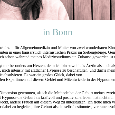
in Bonn
chärztin für Allgemeinmedizin und Mutter von zwei wunderbaren Kinder
nten in einer hausärztlich-internistischen Praxis im Siebengebirge. Ge
 mich schon während meines Medizinstudiums ein Zuhause geworden ist 
 mir besonders am Herzen, denn ich bin sowohl als Ärztin als auch als
 mich intensiv mit ärztlicher Hypnose zu beschäftigen, und durfte mei
e absolvieren. Es war ein großes Glück, dabei von
den Expertinnen auf diesem Gebiet und Mitentwicklerin der Hypnomenta
 Dimension gewonnen, als ich die Methode bei der Geburt meines zwei
 Hypnose die Geburt als kraftvoll und positiv zu erleben, hat nicht nu
eckt, andere Frauen auf diesem Weg zu unterstützen. Ich freue mich v
abei zu begleiten, ihre Geburt als ein selbstbestimmtes, vertrauensvoll